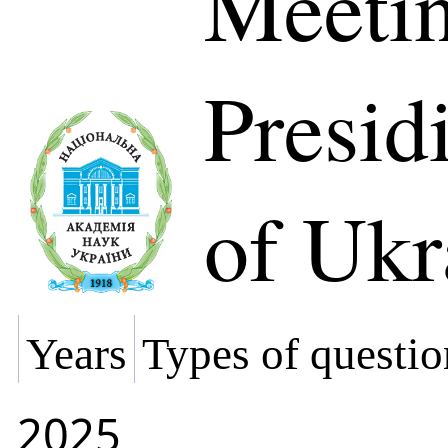
Meetin
Presi
of Ukr
Years
Types of questio
2025