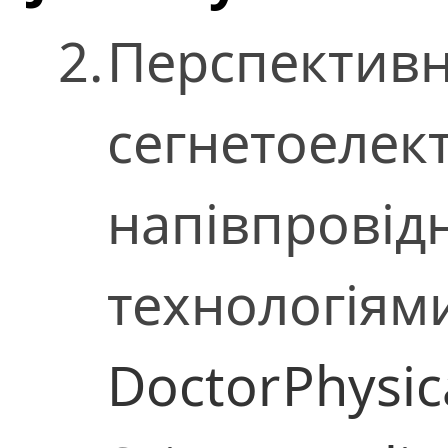
2.
Перспективн
сегнетоелект
напівпрові
технологіям
Doctor
Physic