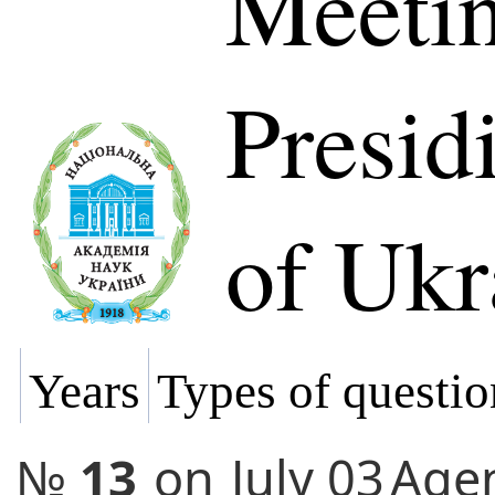
Meetin
Presi
of Ukr
Years
Types of questio
№
13
on
July 03
Age