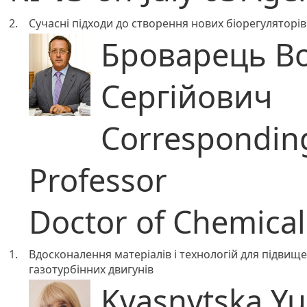
2.
Сучасні підходи до створення нових біорегуляторі
Броварець В
Сергійович
Correspondi
Professor
Doctor of Chemical
1.
Вдосконалення матеріалів і технологій для підвищ
газотурбінних двигунів
Kvasnytska Yu