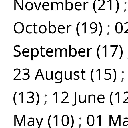
November (21)
October (19)
;
0
September (17)
23 August (15)
(13)
;
12 June (1
May (10)
;
01 Ma