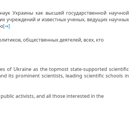
наук Украины как высшей государственной научной
их учреждений и известных ученых, ведущих научных
ую
[⇒]
литиков, общественных деятелей, всех, кто
es of Ukraine as the topmost state-supported scientific
d its prominent scientists, leading scientific schools in
ublic activists, and all those interested in the