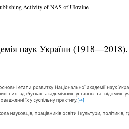
Publishing Activity of NAS of Ukraine
емія наук України (1918—2018). 
сновні етапи розвитку Національної академії наук Украї
жливіших здобутках академічних установ та відомих 
овадженні їх у суспільну практику.
[⇒]
а науковців, працівників освіти і культури, політиків, г