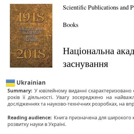
Scientific Publications and 
Books
Національна акад
заснування
Ukrainian
Summary:
У ювілейному виданні схарактеризовано о
років її діяльності. Увагу зосереджено на найва
дослідженнях та науково-технічних розробках, на впр
Reading audience:
Книга призначена для широкого кол
розвитку науки в Україні.