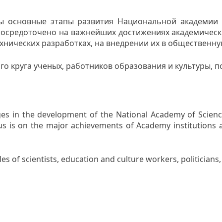
ы основные этапы развития Национальной академии 
 сосредоточено на важнейших достижениях академическ
хнических разработках, на внедрении их в общественн
о круга ученых, работников образования и культуры, по
ges in the development of the National Academy of Scienc
us is on the major achievements of Academy institutions an
s of scientists, education and culture workers, politicians, p