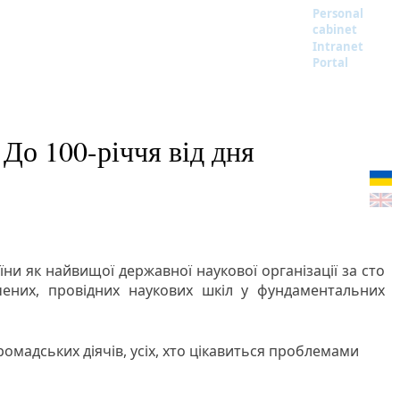
Personal
cabinet
Intranet
Portal
До 100-річчя від дня
ни як найвищої державної наукової організації за сто
учених, провідних наукових шкіл у фундаментальних
ромадських діячів, усіх, хто цікавиться проблемами