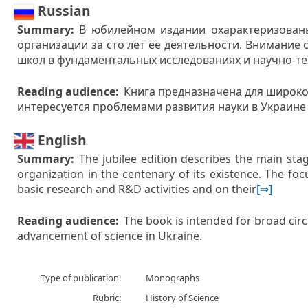
Russian
Summary:
В юбилейном издании охарактеризован
организации за сто лет ее деятельности. Внимание
школ в фундаментальных исследованиях и научно-те
Reading audience:
Книга предназначена для широког
интересуется проблемами развития науки в Украине
English
Summary:
The jubilee edition describes the main sta
organization in the centenary of its existence. The foc
basic research and R&D activities and on their
[⇒]
Reading audience:
The book is intended for broad circle
advancement of science in Ukraine.
Type of publication:
Monographs
Rubric:
History of Science