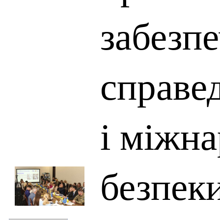
забезп
справе
і міжн
безпек