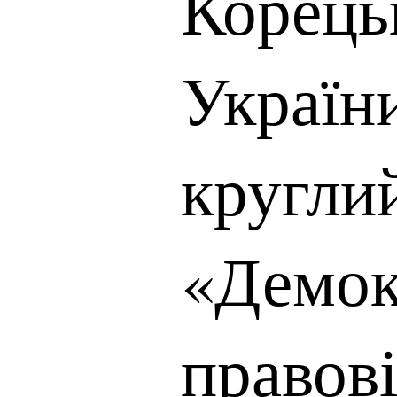
Корець
України
круглий
«Демок
правові