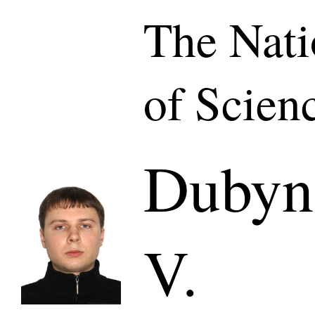
The Nat
of Scien
Dubyn
V.