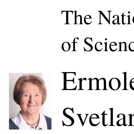
The Nat
of Scien
Ermol
Svetla