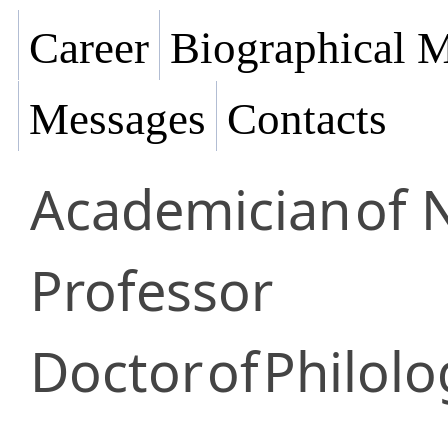
Career
Biographical M
Messages
Contacts
Academician
of 
Professor
Doctor
of
Philolo