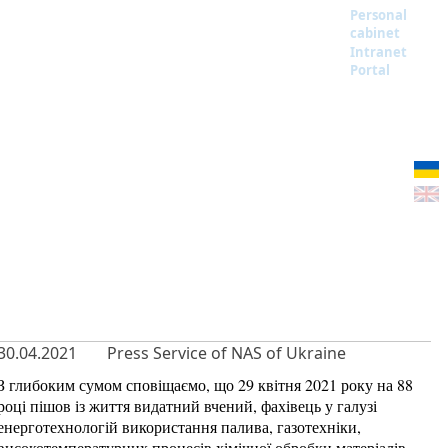
Personal
cabinet
Intranet
Portal
30.04.2021
Press Service of NAS of Ukraine
З глибоким сумом сповіщаємо, що 29 квітня 2021 року на 88
році пішов із життя видатний вчений, фахівець у галузі
енерготехнологій використання палива, газотехніки,
високотемпературних процесів хімічної обробки матеріалів