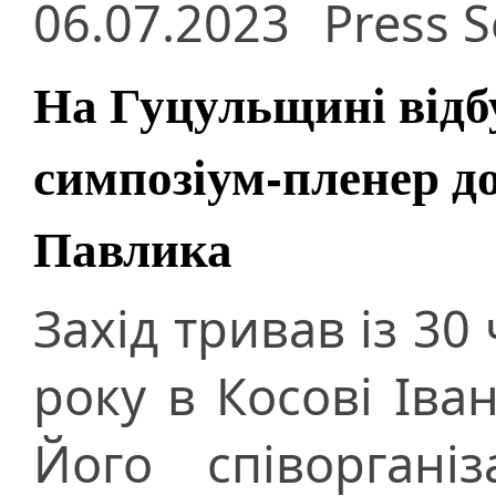
06.07.2023
Press S
На Гуцульщині відб
симпозіум-пленер д
Павлика
Захід тривав із 30
року в Косові Іван
Його співоргані