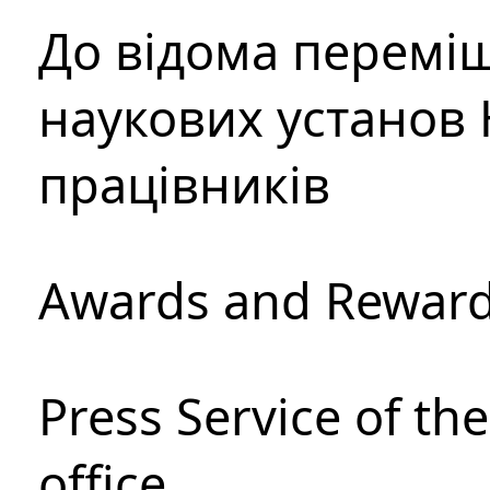
До відома перемі
наукових установ 
працівників
Awards and Rewar
Press Service of th
office