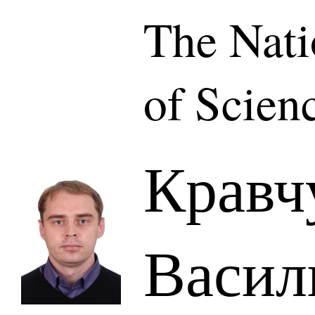
The Nat
of Scien
Кравч
Васил