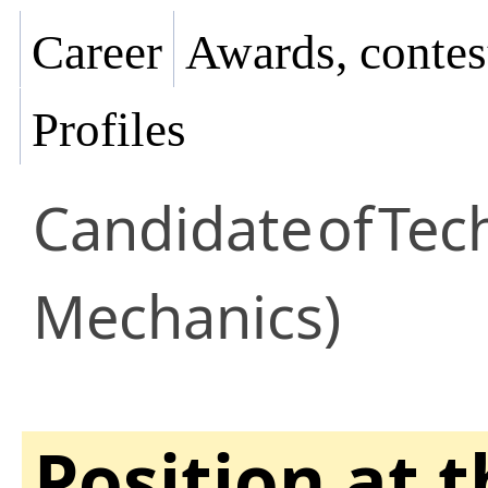
Career
Awards, contes
Profiles
Candidate
of
Tech
Mechanics)
Position at 