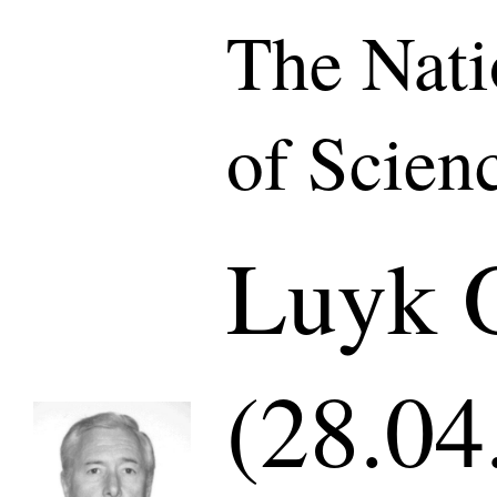
The Nat
of Scien
Luyk O
(28.04