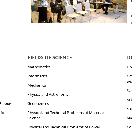
FIELDS OF SCIENCE
D
Mathematics
Но
Informatics
Сл
вл
Mechanics
Sci
Physics and Astronomy
Act
3 роки
Geosciences
You
їх
Physical and Technical Problems of Materials
Science
Ак
Physical and Technical Problems of Power
Cor