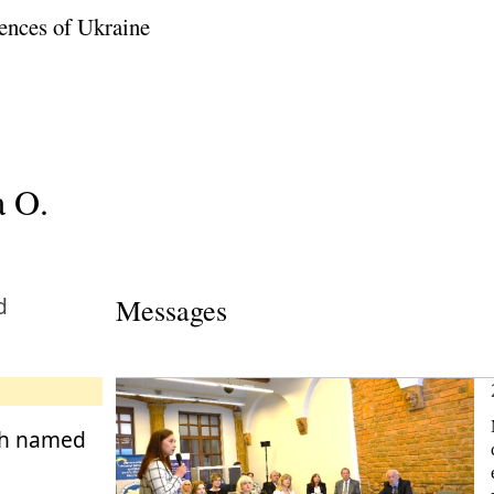
ences of Ukraine
 O.
d
Messages
rch named