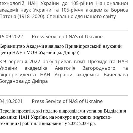
технологій НАН України до 105-річчя Національної
академії наук України та 105-річчя академіка Бориса
Патона (1918–2020). Спеціально для нашого сайту
15.09.2022
Press Service of NAS of Ukraine
Керівництво Академії відвідало Придніпровський науковий
центр НАН і МОН України (м. Дніпро)
8-9 вересня 2022 року тривав візит Президента НАН
України академіка Анатолія Загороднього та
віцепрезидента НАН України академіка Вячеслава
Богданова до Дніпра
04.10.2021
Press Service of NAS of Ukraine
Перелік проєктів, які подано підрозділами установ Відділення
механіки НАН України, на конкурс наукових (науково-
технічних) робіт для виконання у 2022-2023 рр.