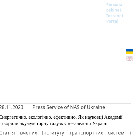
Personal
cabinet
Intranet
Portal
28.11.2023
Press Service of NAS of Ukraine
Енергетично, екологічно, ефективно. Як науковці Академії
створили акумуляторну галузь у незалежній Україні
Стаття вчених Інституту транспортних систем і