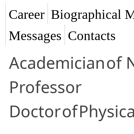
Career
Biographical M
Messages
Contacts
Academician
of 
Professor
Doctor
of
Physica