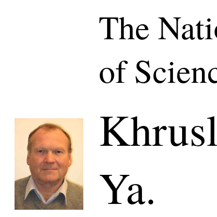
The Nat
of Scien
Khrus
Ya.