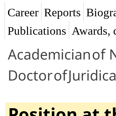
Career
Reports
Biogra
Publications
Awards, 
Academician
of 
Doctor
of
Juridic
Position at 