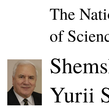
The Nat
of Scien
Shems
Yurii 