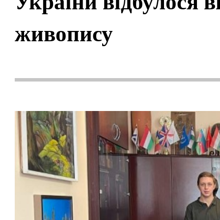
України відбулося в
живопису