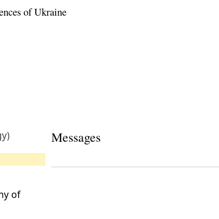
ences of Ukraine
gy)
Messages
my of