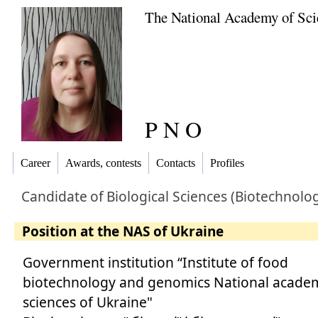
The National Academy of Sci
P N O
Career
Awards, contests
Contacts
Profiles
Candidate
of
Biological Sciences (Biotechnolo
Position at the NAS of Ukraine
Government institution “Institute of food
biotechnology and genomics National acade
sciences of Ukraine"