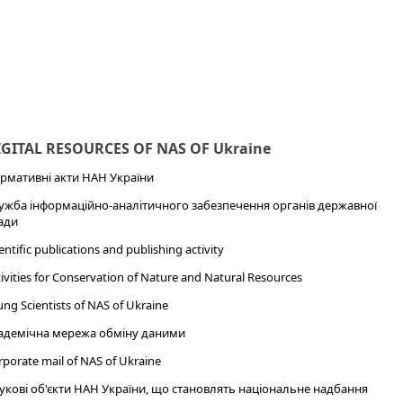
IGITAL RESOURCES OF NAS OF Ukraine
рмативні акти НАН України
ужба інформаційно-аналітичного забезпечення органів державної
ади
entific publications and publishing activity
ivities for Conservation of Nature and Natural Resources
ng Scientists of NAS of Ukraine
адемічна мережа обміну даними
porate mail of NAS of Ukraine
укові об'єкти НАН України, що становлять національне надбання