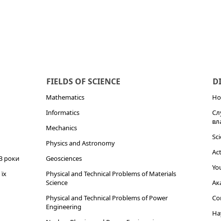
FIELDS OF SCIENCE
D
Mathematics
Но
Informatics
Сл
вл
Mechanics
Sci
Physics and Astronomy
Act
3 роки
Geosciences
You
їх
Physical and Technical Problems of Materials
Science
Ак
Physical and Technical Problems of Power
Cor
Engineering
На