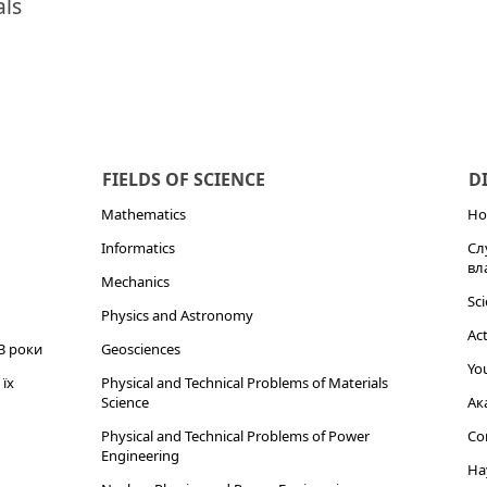
als
FIELDS OF SCIENCE
D
Mathematics
Но
Informatics
Сл
вл
Mechanics
Sci
Physics and Astronomy
Act
3 роки
Geosciences
You
їх
Physical and Technical Problems of Materials
Science
Ак
Physical and Technical Problems of Power
Cor
Engineering
На