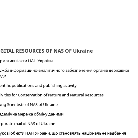
IGITAL RESOURCES OF NAS OF Ukraine
рмативні акти НАН України
ужба інформаційно-аналітичного забезпечення органів державної
ади
entific publications and publishing activity
ivities for Conservation of Nature and Natural Resources
ng Scientists of NAS of Ukraine
адемічна мережа обміну даними
porate mail of NAS of Ukraine
укові об'єкти НАН України, що становлять національне надбання