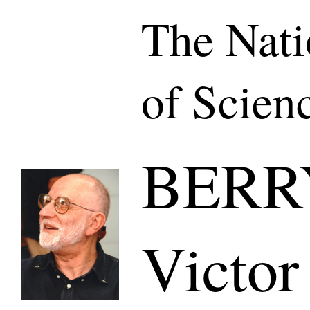
The Nat
of Scien
BERRY
Victor