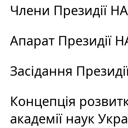
Члени Президії Н
Апарат Президії Н
Засідання Президі
Концепція розвитк
академії наук Укр