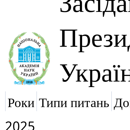
Засід
Прези
Украї
Роки
Типи питань
До
2025