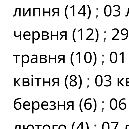
липня (14)
;
03 
червня (12)
;
29
травня (10)
;
01
квітня (8)
;
03 к
березня (6)
;
06
лютого (4)
;
07 