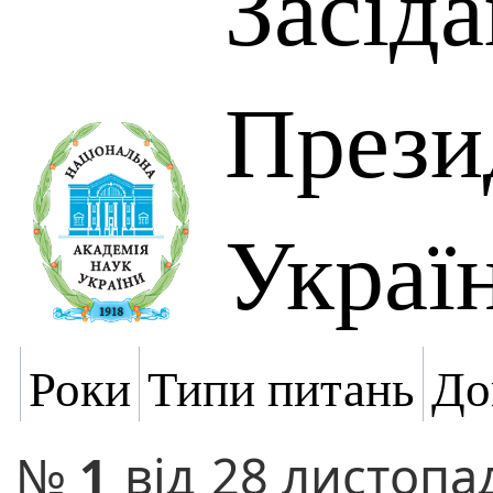
Засід
Прези
Украї
Роки
Типи питань
До
№
1
від
28 листопа