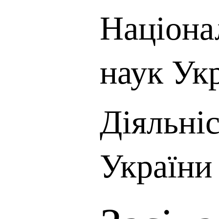
Націона
наук Ук
Діяльні
України