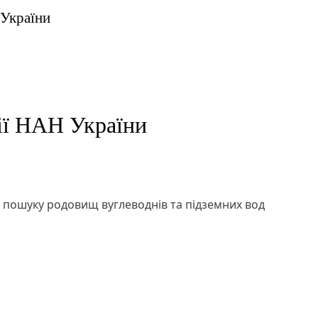
 України
ії НАН України
й пошуку родовищ вуглеводнів та підземних вод