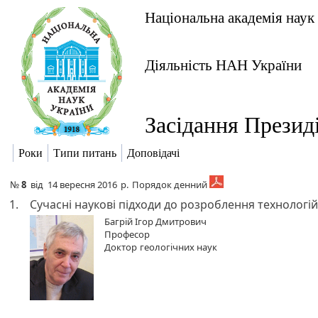
Національна академія наук
Діяльність НАН України
Засідання Презид
Роки
Типи питань
Доповідачі
№
8
від
14 вересня 2016
р.
Порядок денний
1.
Сучасні наукові підходи до розроблення технологі
Багрій Ігор Дмитрович
Професор
Доктор
геологічних наук