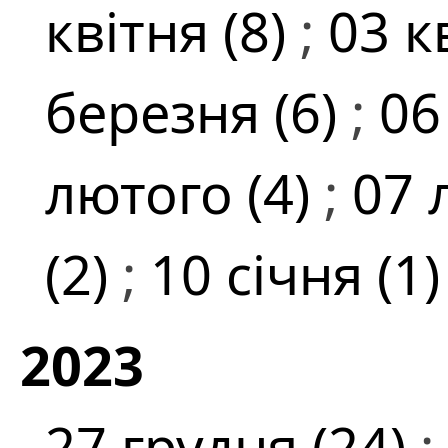
квітня (8)
;
03 к
березня (6)
;
06
лютого (4)
;
07 
(2)
;
10 січня (1
2023
27 грудня (24)
;