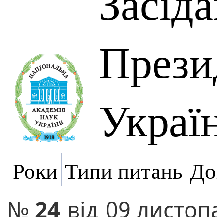
Засід
Прези
Украї
Роки
Типи питань
До
№
24
від
09 листоп