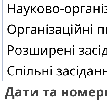
Науково-органі
Організаційні 
Розширені засі
Спільні засідан
Дати та номер