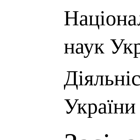
Націона
наук Ук
Діяльні
України