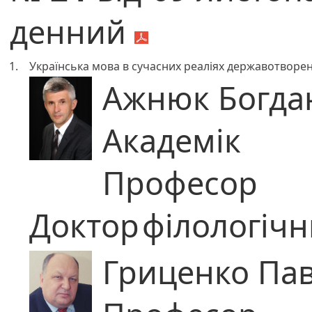
денний
1.
Українська мова в сучасних реаліях державотворен
Ажнюк Богда
Академік
Професор
Доктор
філологічн
Гриценко Па