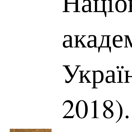
Націо
акаде
Украї
2018).