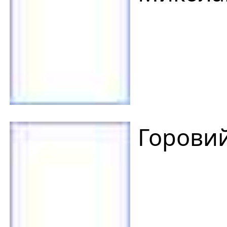
Горови