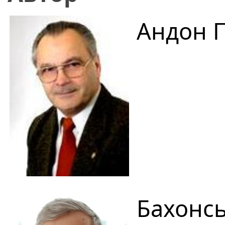
Андон 
Бахонс