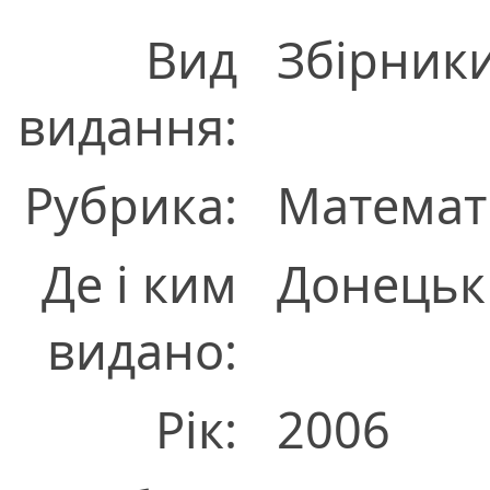
Вид
Збірник
видання:
Рубрика:
Математ
Де і ким
Донецьк
видано:
Рік:
2006