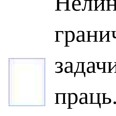
Нели
грани
задачи
праць.