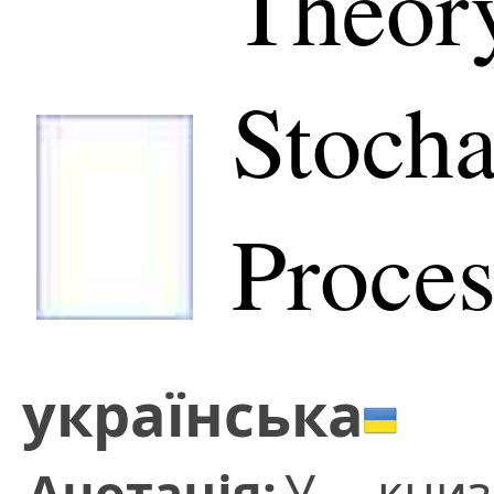
Theor
Stocha
Proces
українська
Анотація:
У книз