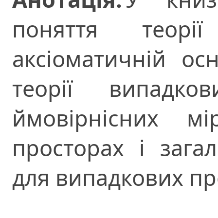
поняття теорі
аксіоматичній осн
теорії випадко
ймовірнісних м
просторах і зага
для випадкових пр