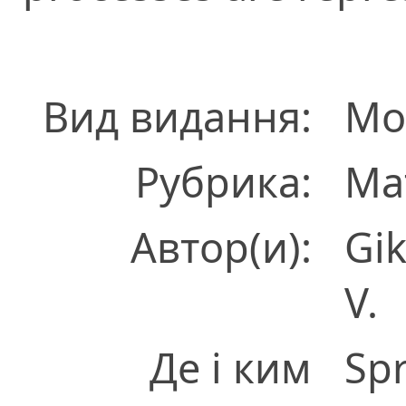
Вид видання:
Мо
Рубрика:
Ма
Автор(и):
Gik
V.
Де і ким
Sp