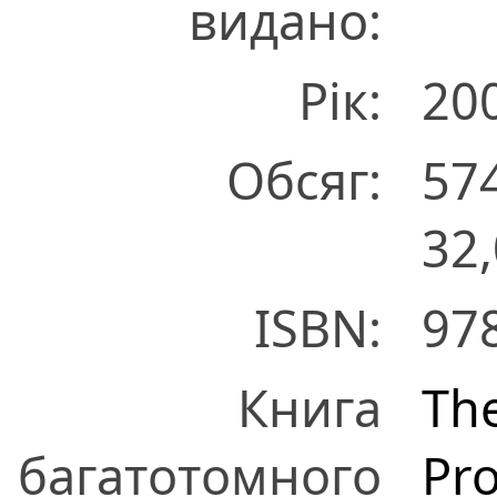
видано:
Рік:
20
Обсяг:
574
32,
ISBN:
97
Книга
The
багатотомного
Pr