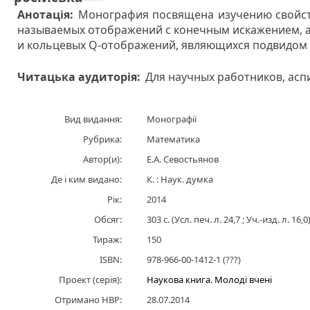
Анотація:
Монография посвящена изучению свойств
называемых отображений с конечным искажением, ак
и кольцевых Q-отображений, являющихся подвидом
Читацька аудиторія:
Для научных работников, асп
Вид видання:
Монографії
Рубрика:
Математика
Автор(и):
Е.А. Севостьянов
Де і ким видано:
К. : Наук. думка
Рік:
2014
Обсяг:
303 с. (Усл. печ. л. 24,7 ; Уч.-изд. л. 16,0
Тираж:
150
ISBN:
978-966-00-1412-1
(???)
Проект (серія):
Наукова книга. Молоді вчені
Отримано НВР:
28.07.2014