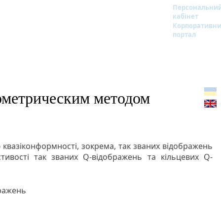
Персональни
кабінет
Корпоративн
портал
ометрическим методом
квазіконформності, зокрема, так званих відображень
тивості так званих Q-відображень та кільцевих Q-
бражень