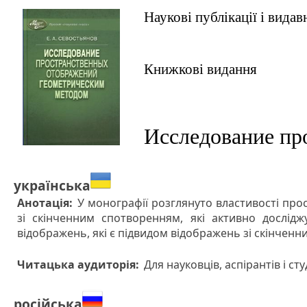
Наукові публікації і вида
Книжкові видання
Исследование пр
українська
Анотація:
У монографії розглянуто властивості пр
зі скінченним спотворенням, які активно дослідж
відображень, які є підвидом відображень зі скінченн
Читацька аудиторія:
Для науковців, аспірантів і ст
російська