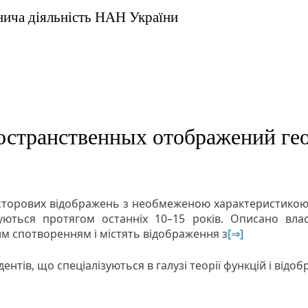
внича діяльність НАН України
остранственных отображений ге
осторових відображень з необмеженою характеристикою 
уються протягом останніх 10–15 років. Описано влас
им спотворенням і містять відображення з
[⇒]
удентів, що спеціалізуються в галузі теорії функцій і відо