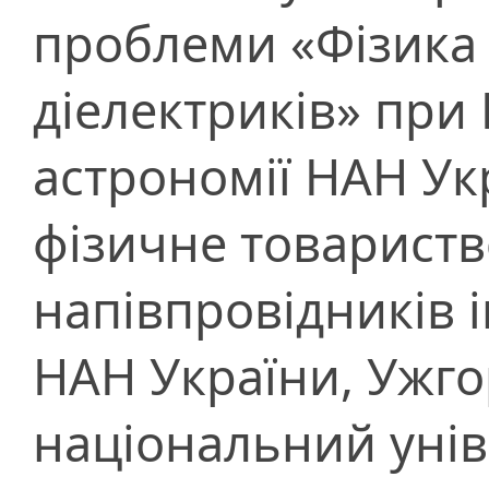
проблеми «Фізика 
діелектриків» при 
астрономії НАН Ук
фізичне товариство
напівпровідників 
НАН України, Ужг
національний унів