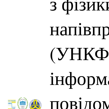
з фізик
напівп
(УНКФН
інформ
повідо