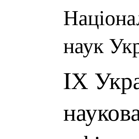
Націона
наук Ук
IХ Укр
науков