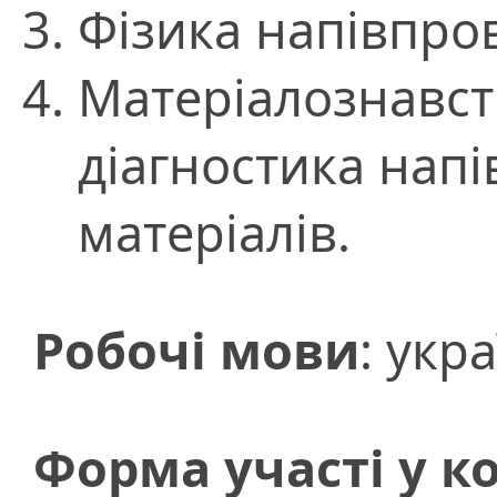
Фізика напівпро
Матеріалознавств
діагностика нап
матеріалів.
Робочі мови
: укр
Форма участі у к