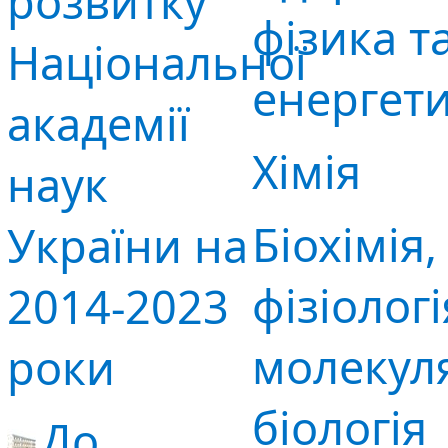
розвитку
фізика т
Національної
енергет
академії
Хімія
наук
Біохімія,
України на
фізіологі
2014-2023
молекул
роки
біологія
До