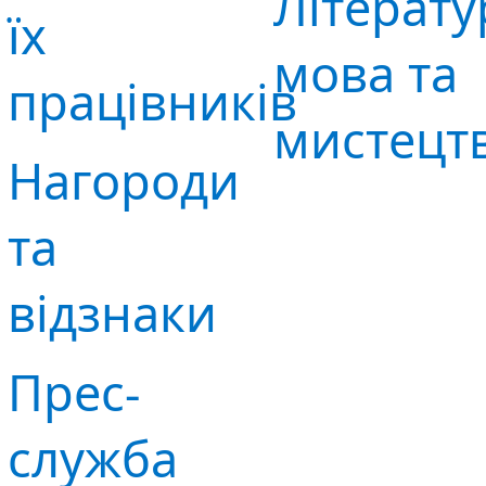
Літерату
їх
мова та
працівників
мистецт
Нагороди
та
відзнаки
Прес-
служба