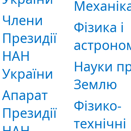
Механік
Члени
Фізика і
Президії
астроно
НАН
Науки п
України
Землю
Апарат
Фізико-
Президії
технічні
НАН