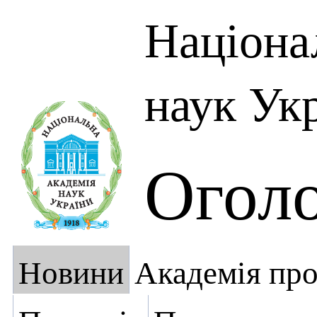
Націона
наук Ук
Огол
Новини
Академія пр