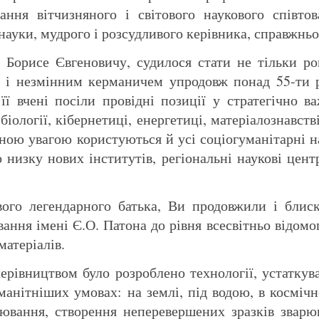
ання вітчизняного і світового наукового співто
науки, мудрого і розсудливого керівника, справжньог
Борисе Євгеновичу, судилося стати не тільки ро
 і незмінним керманичем упродовж понад 55-ти р
 її вчені посіли провідні позиції у стратегічно 
, біології, кібернетиці, енергетиці, матеріалознавс
ною увагою користуються й усі соціогуманітарні на
о низку нових інститутів, регіональні наукові цен
вого легендарного батька, Ви продовжили і блис
ання імені Є.О. Патона до рівня всесвітньо відомог
матеріалів.
рівництвом було розроблено технології, устаткува
манітніших умовах: на землі, під водою, в косміч
ювання, створення неперевершених зразків зварюва