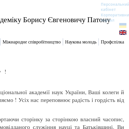
Персональни
кабінет
Корпоративн
кадеміку Борису Євгеновичу Патону
портал
Міжнародне співробітництво
Наукова молодь
Профспілка
у !
іональної академії наук України, Ваші колеги й
яємо ! Усіх нас переповнює радість і гордість від
ртаючи сторінку за сторінкою власний часопис,
мовідданого служіння науці та Батьківщині. Ви