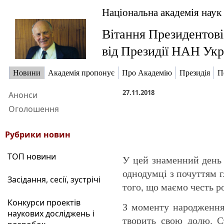
Національна академія наук
Вітання Президентові
від Президії НАН Укр
Новини
Академія пропонує
Про Академію
Президія
П
27.11.2018
Анонси
Оголошення
Рубрики новин
ТОП новини
У цей знаменний день 
однодумці з почуттям г
Засідання, сесії, зустрічі
того, що маємо честь р
Конкурси проектів
З моменту народження 
наукових досліджень і
творить свою долю. Ст