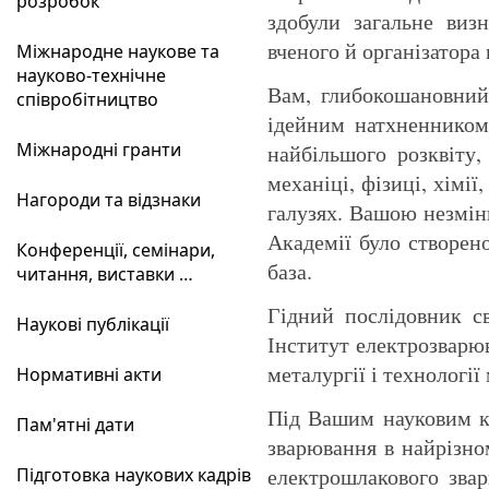
розробок
здобули загальне визн
вченого й організатора 
Міжнародне наукове та
науково-технічне
Вам, глибокошановний 
співробітництво
ідейним натхненником
Міжнародні гранти
найбільшого розквіту,
механіці, фізиці, хімії
Нагороди та відзнаки
галузях. Вашою незмін
Академії було створен
Конференції, семінари,
база.
читання, виставки …
Гідний послідовник с
Наукові публікації
Інститут електрозварюв
металургії і технології 
Нормативні акти
Під Вашим науковим ке
Пам'ятні дати
зварювання в найрізно
електрошлакового звар
Підготовка наукових кадрів