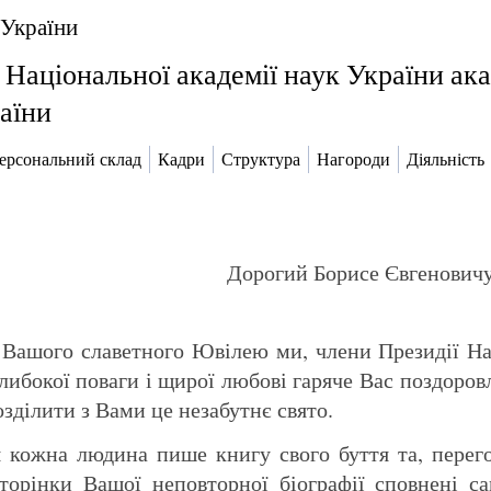
 України
 Національної академії наук України а
аїни
ерсональний склад
Кадри
Структура
Нагороди
Діяльність
Дорогий Борисе Євгенович
Вашого славетного Ювілею ми, члени Президії Нац
либокої поваги і щирої любові гаряче Вас поздоровл
озділити з Вами це незабутнє свято.
кожна людина пише книгу свого буття та, перего
орінки Вашої неповторної біографії сповнені са