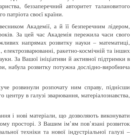
вариства, беззаперечний авторитет талановитого
о патріота своєї країни.
весником Академії, а й її безперечним лідером,
оків. За цей час Академія пережила часи свого
важливих напрямах розвитку науки – математиці,
тві, електрозварюванні, ракетно-космічній та інших
уки. За Вашої ініціативи й активної підтримки в
три, набула розвитку потужна дослідно-виробнича
куче розвинули розпочату ним справу, піднісши
о центру в галузі зварювання, матеріалознавства,
ння і нові матеріали, що дозволяють виконувати
ному просторі. З Вашим ім’ям пов’язані розвиток
льної техніки та нової індустріальної галузі –