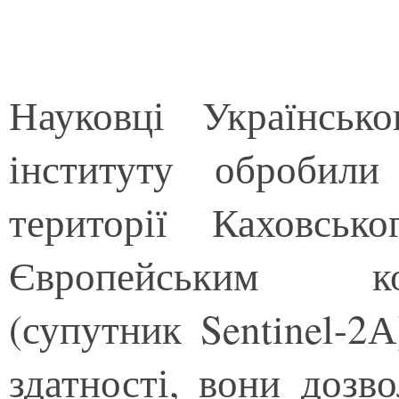
Науковці Українсько
інституту обробили
території Каховськ
Європейським ко
(супутник Sentinel-2А
здатності, вони дозв