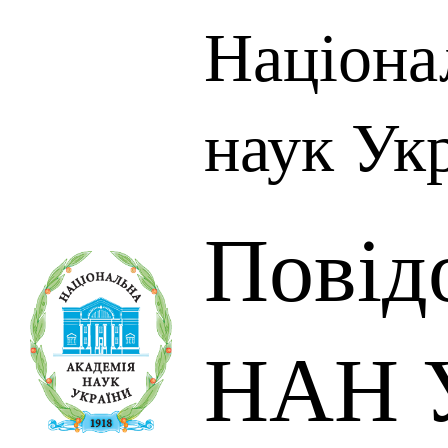
Націона
наук Ук
Повід
НАН У