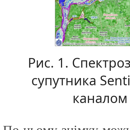
Рис. 1. Спектро
супутника Sent
каналом
По цьому знімку можн