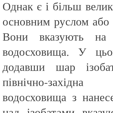
Однак є і більш велик
основним руслом або 
Вони вказують на 
водосховища. У цьо
додавши шар ізоба
північно-західна
водосховища з нанес
над ізобатами вказу