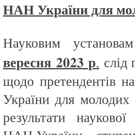
НАН України для мол
Науковим установ
в
ересня 2023 р
.
слід 
щодо претендентів н
України для молодих 
результати науково