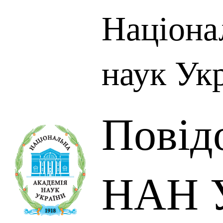
Націона
наук Ук
Повід
НАН У