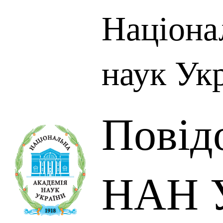
Націона
наук Ук
Повід
НАН У