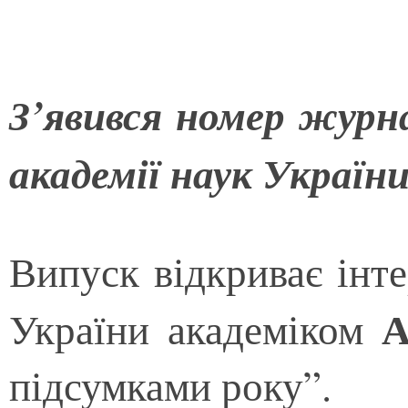
З’явився номер журн
академії наук України
Випуск відкриває інт
А
України академіком
підсумками року”.