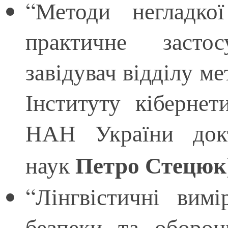
“Методи негладкої
практичне засто
завідувач відділу ме
Інституту кіберне
НАН України докт
Петро Стецюк
наук
“Лінгвістичні вим
безпеки та оборон