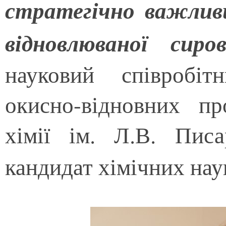
стратегічно важливи
відновлюваної сиро
науковий співробіт
окисно-відновних пр
хімії ім. Л.В. Пис
кандидат хімічних на