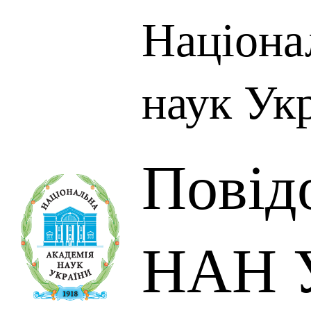
Націона
наук Ук
Повід
НАН У