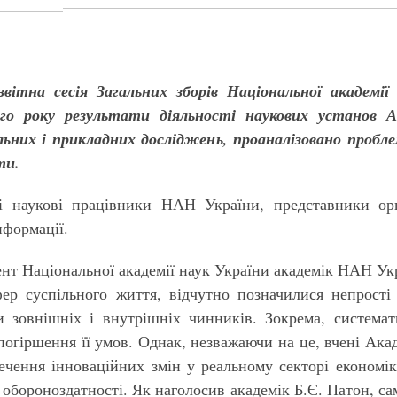
звітна сесія Загальних зборів Національної академії 
о року результати діяльності наукових установ Ак
ьних і прикладних досліджень, проаналізовано пробле
ти.
і наукові працівники НАН України, представники орг
нформації.
ент Національної академії наук України академік НАН У
фер суспільного життя, відчутно позначилися непрості
и зовнішніх і внутрішніх чинників. Зокрема, системат
 погіршення її умов. Однак, незважаючи на це, вчені Ак
ечення інноваційних змін у реальному секторі економік
 обороноздатності. Як наголосив академік Б.Є. Патон, с