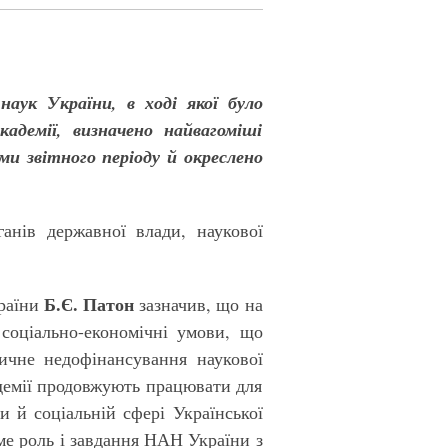
наук України, в ході якої було
адемії, визначено найвагоміші
ми звітного періоду й окреслено
анів державної влади, наукової
Б.Є. Патон
країни
зазначив, що на
 соціально-економічні умови, що
ичне недофінансування наукової
адемії продовжують працювати для
и й соціальній сфері Української
аме роль і завдання НАН України з