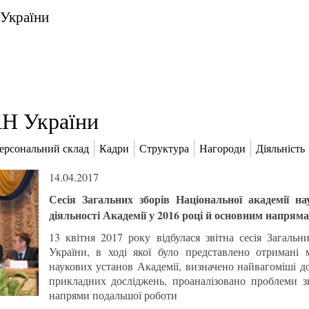
 України
Н України
ерсональний склад
Кадри
Структура
Нагороди
Діяльність
14.04.2017
Сесія Загальних зборів Національної академії н
діяльності Академії у 2016 році й основним напряма
13 квітня 2017 року відбулася звітна сесія Загальн
України, в ході якої було представлено отримані 
наукових установ Академії, визначено найвагоміші д
прикладних досліджень, проаналізовано проблеми з
напрями подальшої роботи