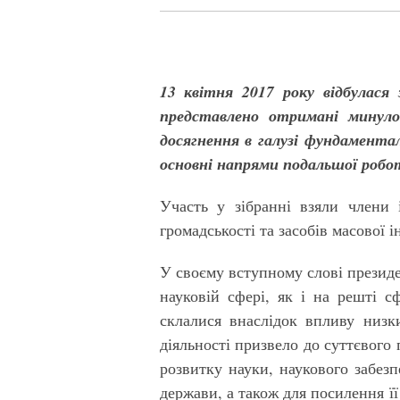
13 квітня 2017 року відбулася 
представлено отримані минулог
досягнення в галузі фундаментал
основні напрями подальшої робо
Участь у зібранні взяли члени 
громадськості та засобів масової і
У своєму вступному слові презид
науковій сфері, як і на решті с
склалися внаслідок впливу низк
діяльності призвело до суттєвого
розвитку науки, наукового забезп
держави, а також для посилення її