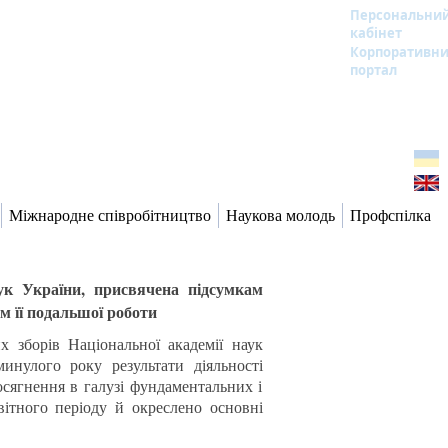
Персональни
кабінет
Корпоративн
портал
Міжнародне співробітництво
Наукова молодь
Профспілка
аук України, присвячена підсумкам
м її подальшої роботи
их зборів Національної академії наук
минулого року результати діяльності
осягнення в галузі фундаментальних і
вітного періоду й окреслено основні