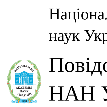
Націона
наук Ук
Повід
НАН У