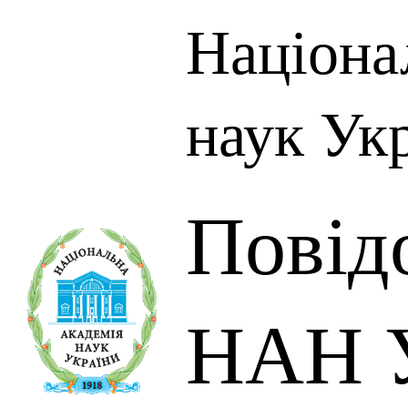
Націона
наук Ук
Повід
НАН У