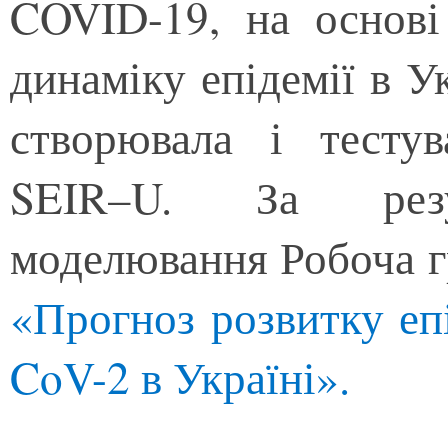
COVID-19, на основі
динаміку епідемії в У
створювала і тесту
SEIR–U. За резул
моделювання Робоча г
«Прогноз розвитку еп
CoV-2 в Україні».