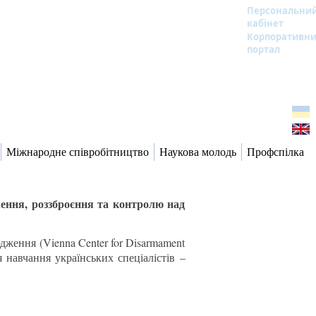
Персональни
кабінет
Корпоративн
портал
Міжнародне співробітництво
Наукова молодь
Профспілка
ення, роззброєння та контролю над
дження (Vienna Center for Disarmament
я навчання українських спеціалістів –