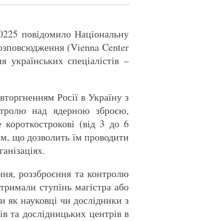
60225 повідомило Національну
розповсюдження (Vienna Center
ня українських спеціалістів –
вторгненням Росії в Україну з
нтролю над ядерною зброєю,
короткострокові (від 3 до 6
ам, що дозволить їм проводити
ганізаціях.
ння, роззброєння та контролю
тримали ступінь магістра або
и як науковці чи дослідники з
ів та дослідницьких центрів в