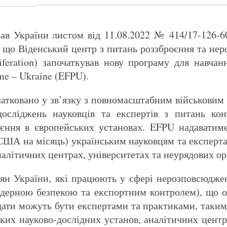
рав України листом від 11.08.2022 № 414/17-126-
, що Віденський центр з питань роззброєння та не
iferation) започаткував нову програму для навчан
e – Ukraine (EFPU).
атковано у зв’язку з повномасштабним військовим 
осліджень науковців та експертів з питань ко
єння в європейських установах. EFPU надаватиме 
. США на місяць) українським науковцям та експерт
алітичних центрах, університетах та неурядових ор
дян України, які працюють у сфері нерозповсюдже
ядерною безпекою та експортним контролем), що о
дати можуть бути експертами та практиками, таким
ьких науково-дослідних установ, аналітичних центр