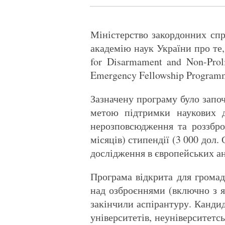
Міністерство закордонних сп
академію наук України про те
for Disarmament and Non-Prol
Emergency Fellowship Programm
Зазначену програму було започ
метою підтримки наукових д
нерозповсюдження та роззбро
місяців) стипендії (3 000 дол
дослідження в європейських ан
Програма відкрита для грома
над озброєннями (включно з 
закінчили аспірантуру. Канди
університетів, неуніверситетс