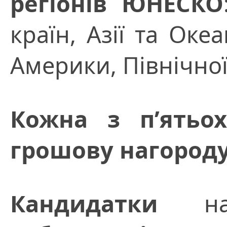
регіонів ЮНЕСКО
країн, Азії та Оке
Америки, Північно
Кожна з п
’
ятьо
грошову нагороду 
Кандидатки
на 