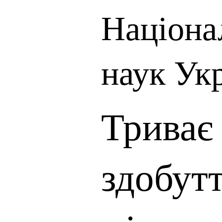
Націона
наук Ук
Триває
здобут