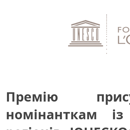
Премію прис
номінанткам із