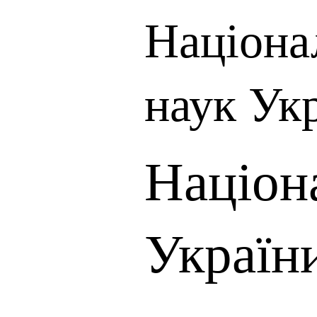
Націона
наук Ук
Націон
України