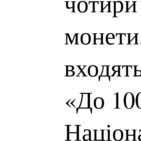
чотири
монети
входят
«До 10
Націон