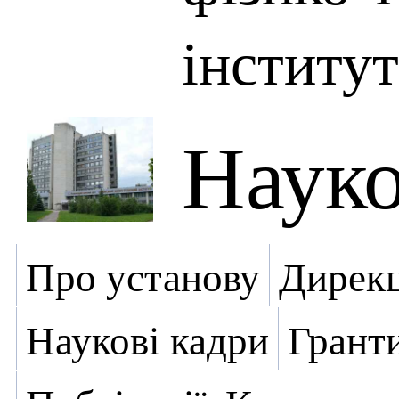
інститут
Науко
Про установу
Дирекц
Наукові кадри
Грант