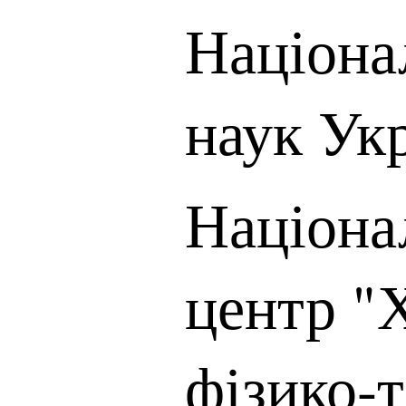
Націона
наук Ук
Націона
центр "
фізико-