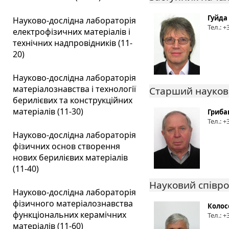
Гуйда
Науково-дослідна лабораторія
Тел.: 
електрофізичних матеріалів і
технічних надпровідників (11-
20)
Науково-дослідна лабораторія
матеріалознавства і технології
Старший науков
берилієвих та конструкційних
матеріалів (11-30)
Гриба
Тел.: 
Науково-дослідна лабораторія
фізичних основ створення
нових берилієвих матеріалів
(11-40)
Науковий співро
Науково-дослідна лабораторія
фізичного матеріалознавства
Колос
функціональних керамічних
Тел.: 
матеріалів (11-60)