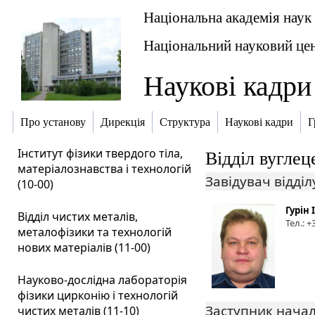
Національна академія наук
Національний науковий цен
Наукові кадри
Про установу
Дирекція
Структура
Наукові кадри
Г
Інститут фізики твердого тіла,
Відділ вуглец
матеріалознавства і технологій
Завідувач відділ
(10-00)
Гурін
Відділ чистих металів,
Тел.: 
металофізики та технологій
нових матеріалів (11-00)
Науково-дослідна лабораторія
фізики цирконію і технологій
Заступник начал
чистих металів (11-10)