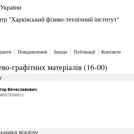
 України
тр "Харківський фізико-технічний інститут"
ранти
Повідомлення
Заходи
Публікації
Контакти
ево-графітних матеріалів (16-00)
у
 Ігор Вячеславович
+380573356612
ьника відділу