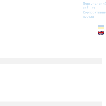
Персональни
кабінет
Корпоративн
портал