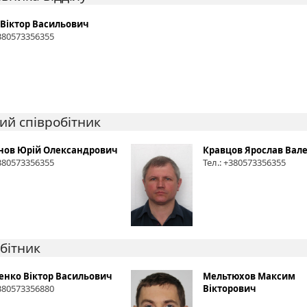
 Віктор Васильович
+380573356355
ий співробітник
нов Юрій Олександрович
Кравцов Ярослав Вал
+380573356355
Тел.: +380573356355
бітник
енко Віктор Васильович
Мельтюхов Максим
+380573356880
Вікторович