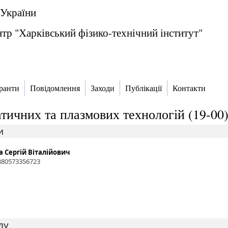
 України
тр "Харківський фізико-технічний інститут"
ранти
Повідомлення
Заходи
Публікації
Контакти
атичних та плазмових технологій (19-00
и
 Сергій Віталійович
+380573356723
лу