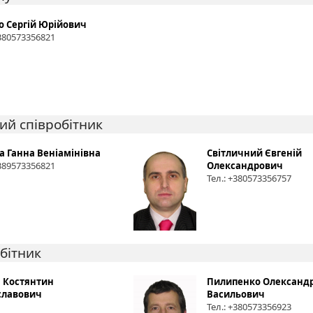
о Сергій Юрійович
+380573356821
ий співробітник
а Ганна Веніамінівна
Світличний Євгеній
+389573356821
Олександрович
Тел.: +380573356757
бітник
 Костянтин
Пилипенко Олександ
славович
Васильович
Тел.: +380573356923