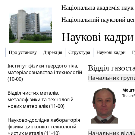
Національна академія наук
Національний науковий цен
Наукові кадри
Про установу
Дирекція
Структура
Наукові кадри
Г
Інститут фізики твердого тіла,
Відділ газост
матеріалознавства і технологій
Начальник груп
(10-00)
Мошта
Відділ чистих металів,
Тел.: 
металофізики та технологій
нових матеріалів (11-00)
Науково-дослідна лабораторія
фізики цирконію і технологій
Начальник відді
чистих металів (11-10)