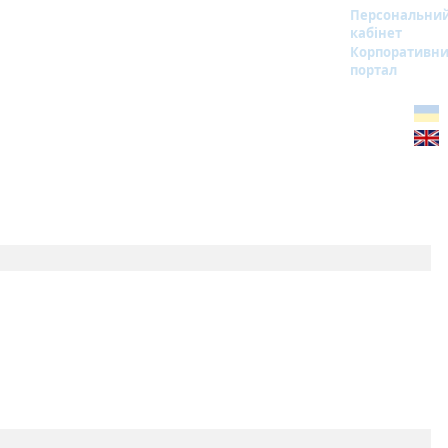
Персональни
кабінет
Корпоративн
портал
)