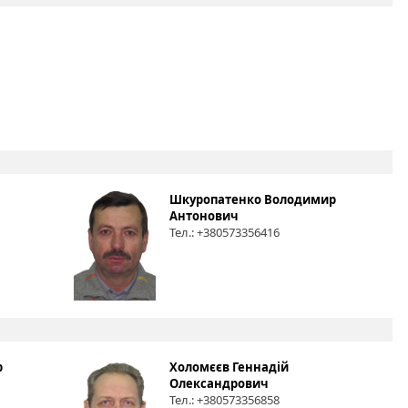
Шкуропатенко Володимир
Антонович
Тел.: +380573356416
р
Холомєєв Геннадій
Олександрович
Тел.: +380573356858