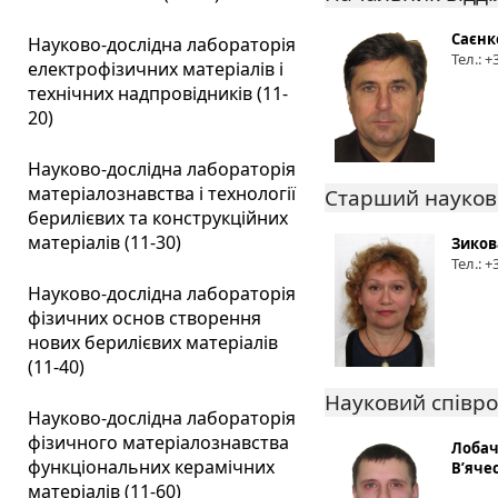
Саєнк
Науково-дослідна лабораторія
Тел.: 
електрофізичних матеріалів і
технічних надпровідників (11-
20)
Науково-дослідна лабораторія
матеріалознавства і технології
Старший науков
берилієвих та конструкційних
матеріалів (11-30)
Зиков
Тел.: 
Науково-дослідна лабораторія
фізичних основ створення
нових берилієвих матеріалів
(11-40)
Науковий співро
Науково-дослідна лабораторія
фізичного матеріалознавства
Лобач
функціональних керамічних
В’яче
матеріалів (11-60)