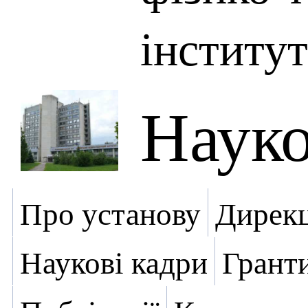
інститут
Науко
Про установу
Дирекц
Наукові кадри
Грант