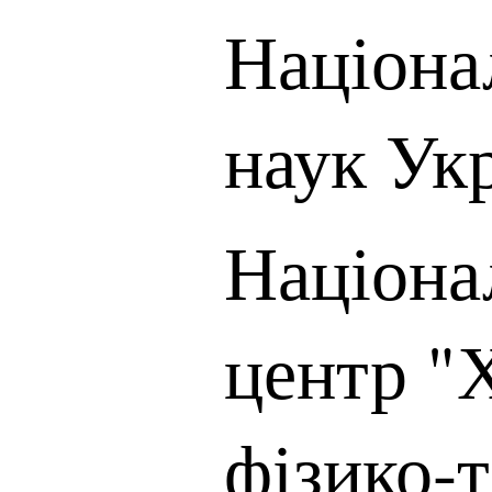
Націона
наук Ук
Націона
центр "
фізико-