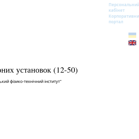
Персональни
кабінет
Корпоративн
портал
рних установок (12-50)
кий фізико-технічний інститут"