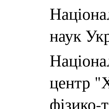
Націона
наук Ук
Націона
центр "
фізико-