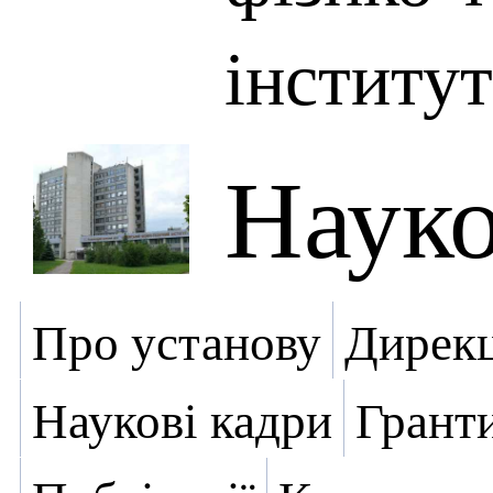
інститут
Науко
Про установу
Дирекц
Наукові кадри
Грант