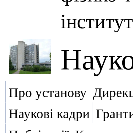
інститут
Науко
Про установу
Дирекц
Наукові кадри
Грант