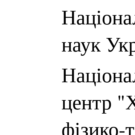
Націона
наук Ук
Націона
центр "
фізико-