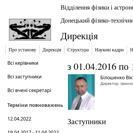
Відділення фізики і астрон
Донецький фізико-технічни
Дирекція
Про установу
Дирекція
Структура
Наукові кадри
Н
Всі керівники
з 01.04.2016 по 
Всі заступники
Білошенко Ві
Директор
(викон
Всі вчені секретарі
Терміни повноважень
12.04.2022
Заступники
19.04.2017 - 11.04.2022