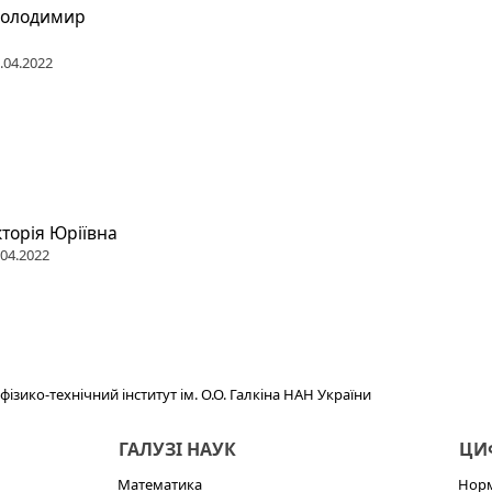
Володимир
1.04.2022
торія Юріївна
.04.2022
ізико-технічний інститут ім. О.О. Галкіна НАН України
ГАЛУЗІ НАУК
ЦИФ
Математика
Норм