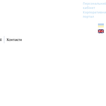
Персональни
кабінет
Корпоративн
портал
ї
Контакти