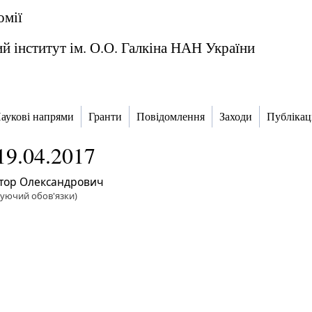
омії
й інститут ім. О.О. Галкіна НАН України
аукові напрями
Гранти
Повідомлення
Заходи
Публікаці
19.04.2017
ктор Олександрович
уючий обов'язки)