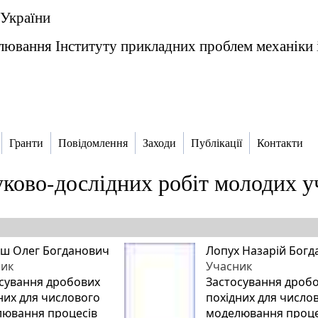
 України
ювання Інституту прикладних проблем механіки і
Гранти
Повідомлення
Заходи
Публікації
Контакти
уково-дослідних робіт молодих 
ш Олег Богданович
Лопух Назарій Бог
ник
Учасник
сування дробових
Застосування дроб
них для числового
похідних для число
ювання процесів
моделювання проце