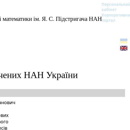
Персональни
кабінет
Корпоративн
 математики ім. Я. С. Підстригача НАН
портал
учених НАН України
данович
ових
вого
сів