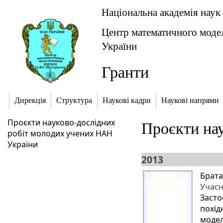
Національна академія наук
Центр математичного модел
України
Гранти
Дирекція
Структура
Наукові кадри
Наукові напрями
Проєкти науково-дослідних
Проєкти на
робіт молодих учених НАН
України
2013
Брата
Учас
Засто
похід
модел