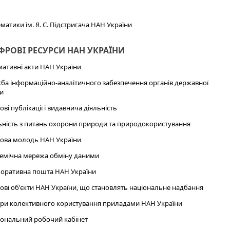
тики ім. Я. С. Підстригача НАН України
РОВІ РЕСУРСИ НАН УКРАЇНИ
ативні акти НАН України
ба інформаційно-аналітичного забезпечення органів державної
и
ові публікації і видавнича діяльність
ьність з питань охорони природи та природокористування
ова молодь НАН України
емічна мережа обміну даними
оративна пошта НАН України
ові об'єкти НАН України, що становлять національне надбання
ри колективного користування приладами НАН України
ональний робочий кабінет