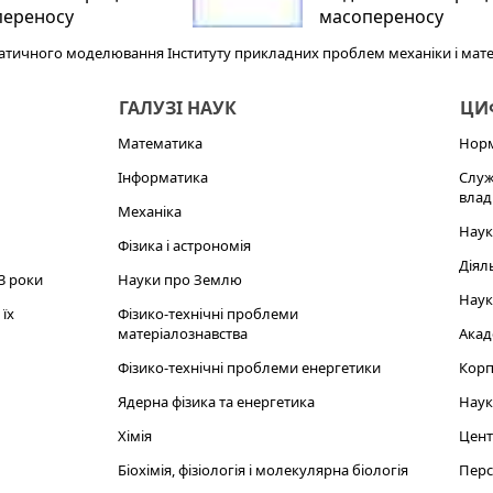
переносу
масопереносу
тичного моделювання Інституту прикладних проблем механіки і матема
ГАЛУЗІ НАУК
ЦИФ
Математика
Норм
Інформатика
Служ
влад
Механіка
Наук
Фізика і астрономія
Діял
3 роки
Науки про Землю
Наук
їх
Фізико-технічні проблеми
матеріалознавства
Акад
Фізико-технічні проблеми енергетики
Корп
Ядерна фізика та енергетика
Наук
Хімія
Цент
Біохімія, фізіологія і молекулярна біологія
Перс