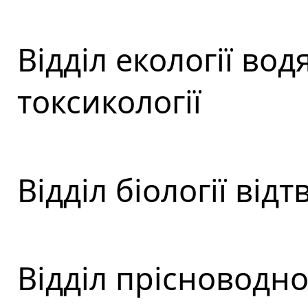
Відділ екології во
токсикології
Відділ біології від
Відділ прісноводної