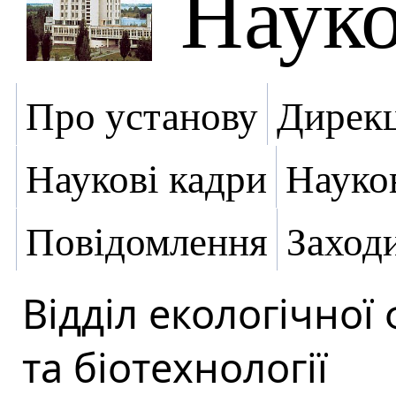
Науко
Про установу
Дирекц
Наукові кадри
Науко
Повідомлення
Заход
Відділ екологічної 
та біотехнології