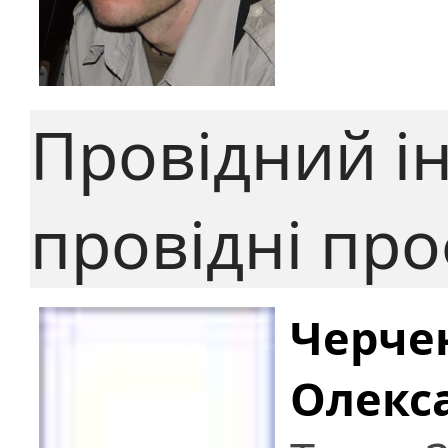
Провідний ін
провідні пр
Черче
Олекс