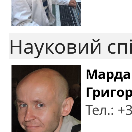
Науковий сп
Марда
Григо
Тел.: +