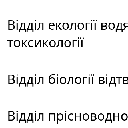
Відділ екології во
токсикології
Відділ біології від
Відділ прісноводної