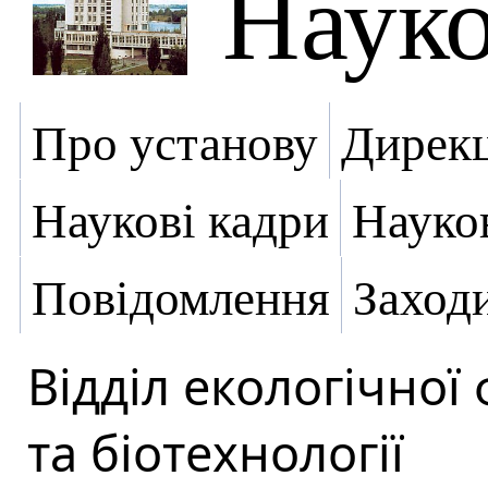
Науко
Про установу
Дирекц
Наукові кадри
Науко
Повідомлення
Заход
Відділ екологічної 
та біотехнології