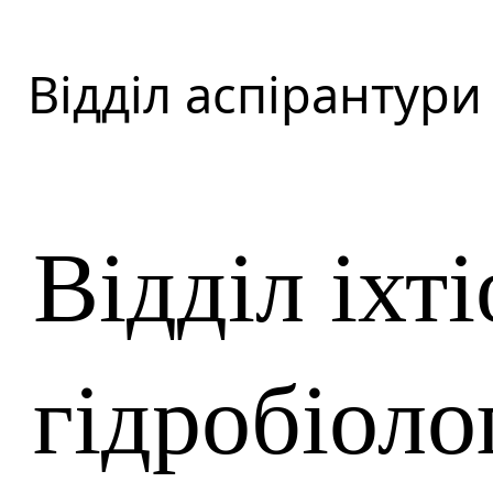
Відділ аспірантури
Відділ іхті
гідробіоло