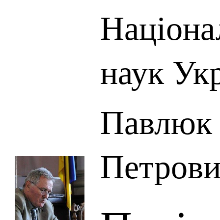
Націона
наук Ук
Павлюк 
Петров